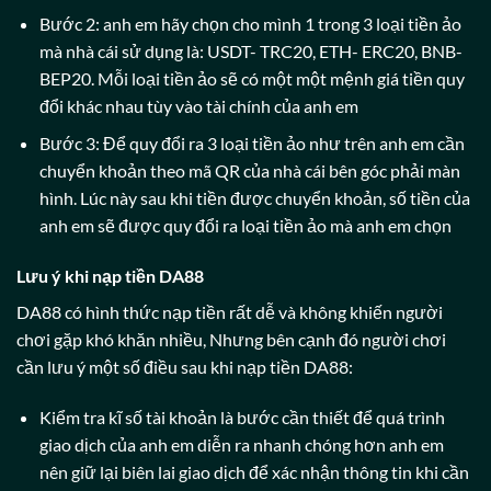
Bước 2: anh em hãy chọn cho mình 1 trong 3 loại tiền ảo
mà nhà cái sử dụng là: USDT- TRC20, ETH- ERC20, BNB-
BEP20. Mỗi loại tiền ảo sẽ có một một mệnh giá tiền quy
đổi khác nhau tùy vào tài chính của anh em
Bước 3: Để quy đổi ra 3 loại tiền ảo như trên anh em cần
chuyển khoản theo mã QR của nhà cái bên góc phải màn
hình. Lúc này sau khi tiền được chuyển khoản, số tiền của
anh em sẽ được quy đổi ra loại tiền ảo mà anh em chọn
Lưu ý khi nạp tiền DA88
DA88 có hình thức nạp tiền rất dễ và không khiến người
chơi gặp khó khăn nhiều, Nhưng bên cạnh đó người chơi
cần lưu ý một số điều sau khi nạp tiền DA88:
Kiểm tra kĩ số tài khoản là bước cần thiết để quá trình
giao dịch của anh em diễn ra nhanh chóng hơn anh em
nên giữ lại biên lai giao dịch để xác nhận thông tin khi cần