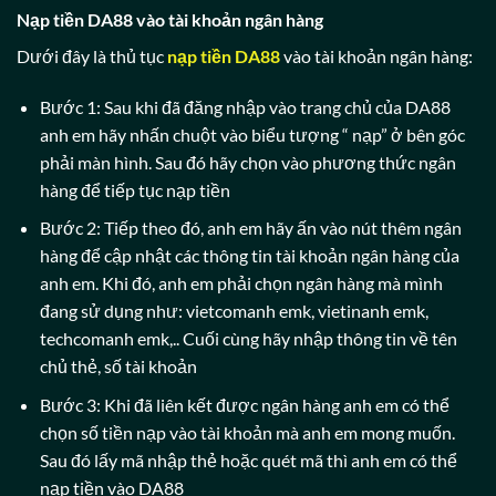
Nạp tiền DA88 vào tài khoản ngân hàng
Dưới đây là thủ tục
nạp tiền DA88
vào tài khoản ngân hàng:
Bước 1: Sau khi đã đăng nhập vào trang chủ của DA88
anh em hãy nhấn chuột vào biểu tượng “ nạp” ở bên góc
phải màn hình. Sau đó hãy chọn vào phương thức ngân
hàng để tiếp tục nạp tiền
Bước 2: Tiếp theo đó, anh em hãy ấn vào nút thêm ngân
hàng để cập nhật các thông tin tài khoản ngân hàng của
anh em. Khi đó, anh em phải chọn ngân hàng mà mình
đang sử dụng như: vietcomanh emk, vietinanh emk,
techcomanh emk,.. Cuối cùng hãy nhập thông tin về tên
chủ thẻ, số tài khoản
Bước 3: Khi đã liên kết được ngân hàng anh em có thể
chọn số tiền nạp vào tài khoản mà anh em mong muốn.
Sau đó lấy mã nhập thẻ hoặc quét mã thì anh em có thể
nạp tiền vào DA88