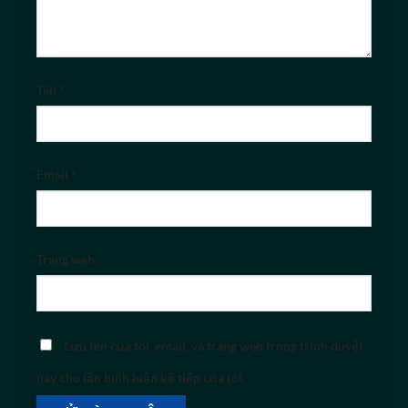
Tên
*
Email
*
Trang web
Lưu tên của tôi, email, và trang web trong trình duyệt
này cho lần bình luận kế tiếp của tôi.