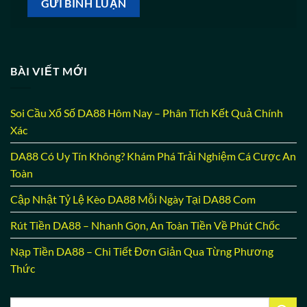
BÀI VIẾT MỚI
Soi Cầu Xổ Số DA88 Hôm Nay – Phân Tích Kết Quả Chính
Xác
DA88 Có Uy Tín Không? Khám Phá Trải Nghiệm Cá Cược An
Toàn
Cập Nhật Tỷ Lệ Kèo DA88 Mỗi Ngày Tại DA88 Com
Rút Tiền DA88 – Nhanh Gọn, An Toàn Tiền Về Phút Chốc
Nạp Tiền DA88 – Chi Tiết Đơn Giản Qua Từng Phương
Thức