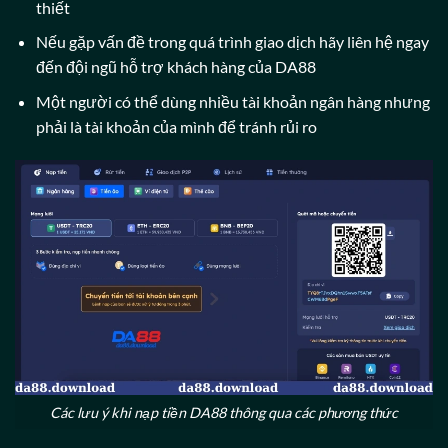
thiết
Nếu gặp vấn đề trong quá trình giao dịch hãy liên hệ ngay
đến đội ngũ hỗ trợ khách hàng của DA88
Một người có thể dùng nhiều tài khoản ngân hàng nhưng
phải là tài khoản của mình để tránh rủi ro
Các lưu ý khi nạp tiền DA88 thông qua các phương thức