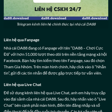
Telegram kênh liên hệ chính thức tại nhà cái DA88
Liên hệ qua Fanpage
Nhà cái DA88 đang có Fanpage với tên “DA88 – Chơi Cực
Đã” với hơn 51.000 lượt theo dõi trên nền tảng mạng xã hội
Facebook. Bạn hãy tìm kiếm theo tên Fanpage, sau đó chọn
Tham Gia Nhóm. Trên màn hình chính, hãy click vào ô “Nhắn
tin”, gửi đi các tin nhắn để được gặp trực tiếp tư vấn viên.
Liên hệ qua Live Chat
Để sử dụng kênh liên hệ qua Live Chat, anh em hãy truy cập
vào đại sảnh của nhà cái DA88. Sau đó, hãy nhấn vào ô “Live
Chat” bên cạnh phải màn hình, điền tên đăng nhập và số
điện thoại để bắt đầu cuộc trò chuyện. Các tư vấn viên sẽ